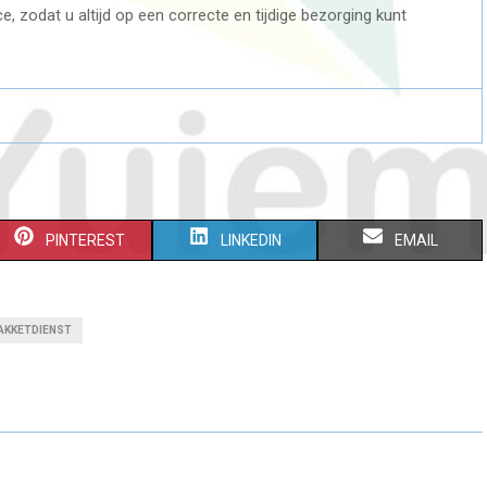
e, zodat u altijd op een correcte en tijdige bezorging kunt
S
S
S
PINTEREST
LINKEDIN
EMAIL
H
H
H
A
A
A
PAKKETDIENST
R
R
R
E
E
E
O
O
O
N
N
N