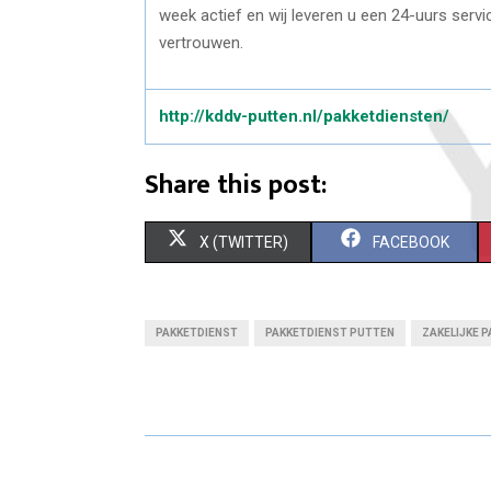
week actief en wij leveren u een 24-uurs servic
vertrouwen.
http://kddv-putten.nl/pakketdiensten/
Share this post:
S
S
X (TWITTER)
FACEBOOK
H
H
A
A
PAKKETDIENST
PAKKETDIENST PUTTEN
ZAKELIJKE 
R
R
E
E
O
O
N
N