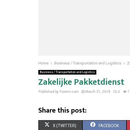
Home
Business / Transportation and Logistics
Z
Business / Transportation and Logistics
Zakelijke Pakketdienst
Published by Yuiemi.com
March 21, 2018
0
1
Share this post:
S
S
X (TWITTER)
FACEBOOK