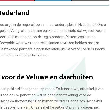
H
H
H
 Nederland
A
A
A
R
R
R
zorgd in de regio of op een heel andere plek in Nederland? Onze
elen. Van grote tot kleine pakketten, er is niets dat wij niet voor u
E
E
E
eert zich met name op de regio rondom Putten, zoals in de
O
O
O
n Zeewolde waar we reeds vele klanten tevreden hebben mogen
itstekende partners binnen het landelijke netwerk Koeriers Packs
N
N
N
het land razendsnel bezorgen.
 voor de Veluwe en daarbuiten
 een pakketdienst geheel op maat. Zo kunnen we, afhankelijk van
Trace op uw pakket en wel of geen handtekening voor de
ij uw pakketbezorging? Dan komen we direct langs om uw pakket
 de bezorging ervan. Onze zakelijke
pakketdienst
is 7 dagen per