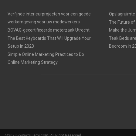
Verfijnde interieurprojecten voor een goede
Opslagruimte
werkomgeving voor uw medewerkers
The Future of
BOVAG-gecertificeerde motorzaak Utrecht
Make the Jump
The Best Keyboards That Will Upgrade Your
Teak Beds are
Setup in 2023
Bedroom in 2
Simple Online Marketing Practices to Do
Online Marketing Strategy
@2023 - www.Yuiemi.com. All Right Reserved.