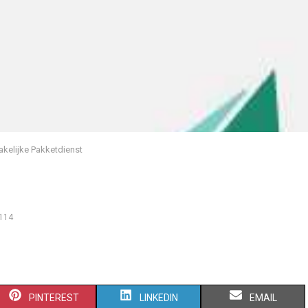
akelijke Pakketdienst
114
S
S
S
PINTEREST
LINKEDIN
EMAIL