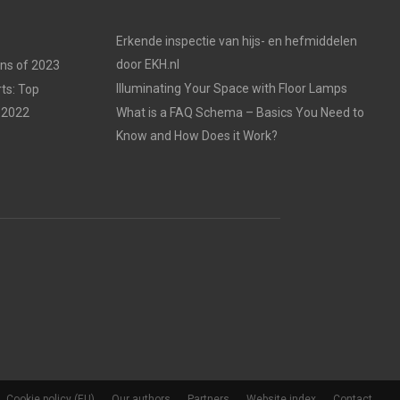
Erkende inspectie van hijs- en hefmiddelen
door EKH.nl
ons of 2023
Illuminating Your Space with Floor Lamps
ts: Top
 2022
What is a FAQ Schema – Basics You Need to
Know and How Does it Work?
Cookie policy (EU)
Our authors
Partners
Website index
Contact