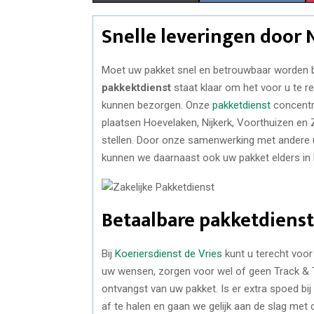
H
H
Snelle leveringen door
A
A
R
R
Moet uw pakket snel en betrouwbaar worden be
pakkektdienst
staat klaar om het voor u te reg
E
E
kunnen bezorgen. Onze
pakketdienst
concentr
O
O
plaatsen Hoevelaken, Nijkerk, Voorthuizen e
stellen. Door onze samenwerking met andere u
N
N
kunnen we daarnaast ook uw pakket elders in 
Betaalbare pakketdienst
Bij
Koeriersdienst de Vries
kunt u terecht voor
uw wensen, zorgen voor wel of geen Track & 
ontvangst van uw pakket. Is er extra spoed b
af te halen en gaan we gelijk aan de slag met