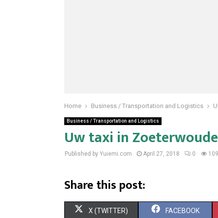
Home
Business / Transportation and Logistics
U
Business / Transportation and Logistics
Uw taxi in Zoeterwoude
Published by Yuiemi.com
April 27, 2018
0
10
Share this post:
S
S
X (TWITTER)
FACEBOOK