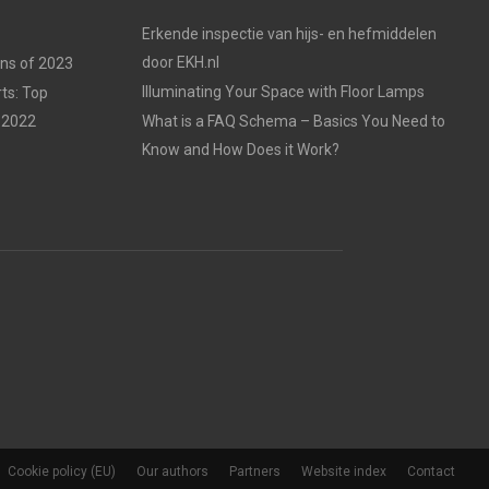
Erkende inspectie van hijs- en hefmiddelen
door EKH.nl
ons of 2023
Illuminating Your Space with Floor Lamps
ts: Top
 2022
What is a FAQ Schema – Basics You Need to
Know and How Does it Work?
Cookie policy (EU)
Our authors
Partners
Website index
Contact