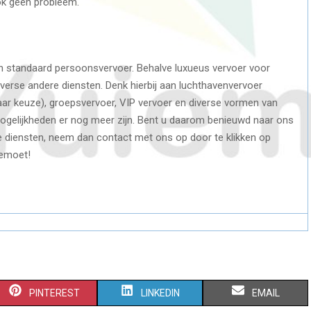
 ook geen probleem.
een standaard persoonsvervoer. Behalve luxueus vervoer voor
diverse andere diensten. Denk hierbij aan luchthavenvervoer
naar keuze), groepsvervoer, VIP vervoer en diverse vormen van
e mogelijkheden er nog meer zijn. Bent u daarom benieuwd naar ons
nde diensten, neem dan contact met ons op door te klikken op
gemoet!
S
S
S
PINTEREST
LINKEDIN
EMAIL