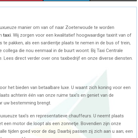
H
H
H
A
A
A
 luxueuze manier om van of naar Zoeterwoude te worden
R
R
R
en
taxi
. Wij zorgen voor een kwalitatief hoogwaardige taxirit van of
E
E
E
ts te pakken, als een sardientje plaats te nemen in de bus of trein,
e collega die nou eenmaal in de buurt woont. Bij Taxi Centrale
O
O
O
xe. Lees direct verder over ons taxibedrijf en onze diverse diensten.
N
N
N
door het bieden van betaalbare luxe. U waant zich koning voor een
laats achterin één van onze ruime taxi’s en geniet van de
aar uw bestemming brengt.
 luxueuze taxi’s en representatieve chauffeurs. U neemt plaats
et een motor die loopt als een zonnetje. Bovendien zijn onze
lle tijden goed voor de dag. Daarbij passen zij zich aan u aan; een