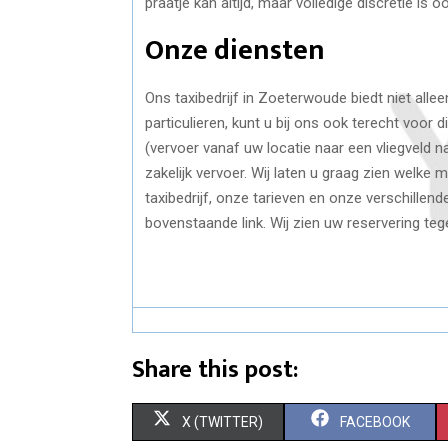
praatje kan altijd, maar volledige discretie is
Onze diensten
Ons taxibedrijf in Zoeterwoude biedt niet all
particulieren, kunt u bij ons ook terecht voor 
(vervoer vanaf uw locatie naar een vliegveld 
zakelijk vervoer. Wij laten u graag zien welk
taxibedrijf, onze tarieven en onze verschille
bovenstaande link. Wij zien uw reservering te
Share this post:
S
S
X (TWITTER)
FACEBOOK