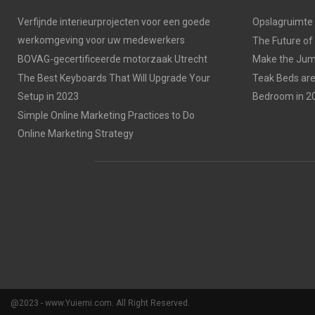
Verfijnde interieurprojecten voor een goede
Opslagruimte
werkomgeving voor uw medewerkers
The Future of
BOVAG-gecertificeerde motorzaak Utrecht
Make the Jump
The Best Keyboards That Will Upgrade Your
Teak Beds are
Setup in 2023
Bedroom in 2
Simple Online Marketing Practices to Do
Online Marketing Strategy
@2023 - www.Yuiemi.com. All Right Reserved.