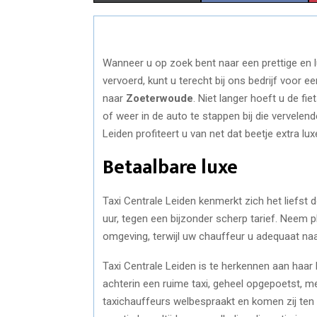
H
H
A
A
Wanneer u op zoek bent naar een prettige en
R
R
vervoerd, kunt u terecht bij ons bedrijf voor e
E
E
naar
Zoeterwoude
. Niet langer hoeft u de fie
of weer in de auto te stappen bij die vervelend
O
O
Leiden profiteert u van net dat beetje extra lu
N
N
Betaalbare luxe
Taxi Centrale Leiden kenmerkt zich het liefst 
uur, tegen een bijzonder scherp tarief. Neem p
omgeving, terwijl uw chauffeur u adequaat n
Taxi Centrale Leiden is te herkennen aan haar
achterin een ruime taxi, geheel opgepoetst, m
taxichauffeurs welbespraakt en komen zij ten a