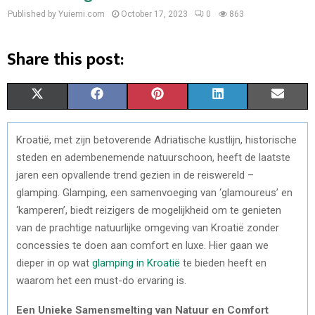
Published by Yuiemi.com
October 17, 2023
0
863
Share this post:
S
S
S
S
S
X
F
P
L
E
H
H
H
H
H
(
A
I
I
M
Kroatië, met zijn betoverende Adriatische kustlijn, historische
A
A
A
A
A
T
C
N
N
A
steden en adembenemende natuurschoon, heeft de laatste
R
R
R
R
R
W
E
T
K
I
jaren een opvallende trend gezien in de reiswereld –
glamping. Glamping, een samenvoeging van ‘glamoureus’ en
E
E
E
E
E
I
B
E
E
L
‘kamperen’, biedt reizigers de mogelijkheid om te genieten
O
O
O
O
O
T
O
R
D
van de prachtige natuurlijke omgeving van Kroatië zonder
concessies te doen aan comfort en luxe. Hier gaan we
N
N
N
N
N
T
O
E
I
dieper in op wat
glamping in Kroatië
te bieden heeft en
E
K
S
N
waarom het een must-do ervaring is.
R
T
Een Unieke Samensmelting van Natuur en Comfort