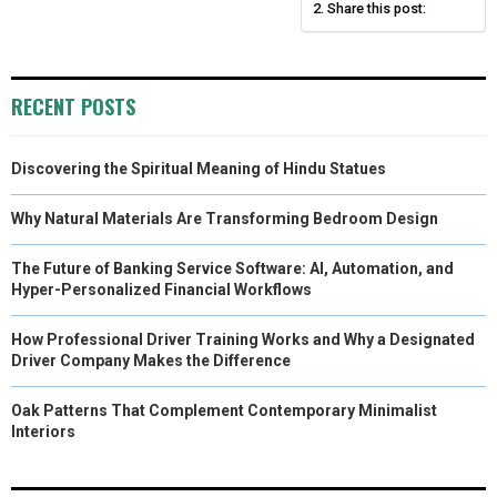
Share this post:
N
N
N
N
N
T
O
E
I
E
K
S
N
RECENT POSTS
R
T
)
Discovering the Spiritual Meaning of Hindu Statues
Why Natural Materials Are Transforming Bedroom Design
The Future of Banking Service Software: AI, Automation, and
Hyper-Personalized Financial Workflows
How Professional Driver Training Works and Why a Designated
Driver Company Makes the Difference
Oak Patterns That Complement Contemporary Minimalist
Interiors