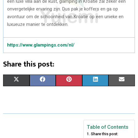
een luxe villa aan de kust, glamping in Kroatië zal zeker een
onvergetelijke ervaring zijn. Dus pak je koffers en ga op
avontuur om de schoonheid van Kroatië op een unieke en
luxueuze manier te ontdekken.
https://www.glampings.com/nl/
Share this post:
S
S
S
S
S
X
F
P
L
E
H
H
H
H
H
(
A
I
I
M
A
A
A
A
A
T
C
N
N
A
R
R
R
R
R
W
E
T
K
I
E
E
E
E
E
I
B
E
E
L
Table of Contents
Share this post:
O
O
O
O
O
T
O
R
D