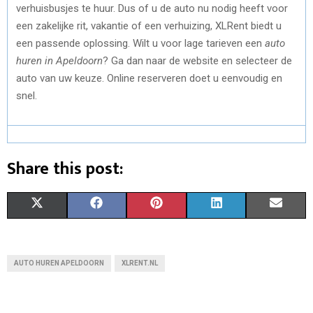
verhuisbusjes te huur. Dus of u de auto nu nodig heeft voor
een zakelijke rit, vakantie of een verhuizing, XLRent biedt u
een passende oplossing. Wilt u voor lage tarieven een
auto
huren in Apeldoorn
? Ga dan naar de website en selecteer de
auto van uw keuze. Online reserveren doet u eenvoudig en
snel.
Share this post:
S
S
S
S
S
X
F
P
L
E
H
H
H
H
H
(
A
I
I
M
A
A
A
A
A
T
C
N
N
A
AUTO HUREN APELDOORN
XLRENT.NL
R
R
R
R
R
W
E
T
K
I
E
E
E
E
E
I
B
E
E
L