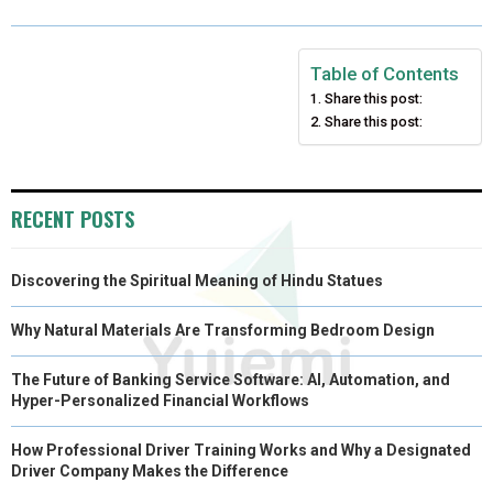
O
O
O
O
O
T
O
R
D
N
N
N
N
N
T
O
E
I
Table of Contents
Share this post:
E
K
S
N
Share this post:
R
T
)
RECENT POSTS
Discovering the Spiritual Meaning of Hindu Statues
Why Natural Materials Are Transforming Bedroom Design
The Future of Banking Service Software: AI, Automation, and
Hyper-Personalized Financial Workflows
How Professional Driver Training Works and Why a Designated
Driver Company Makes the Difference