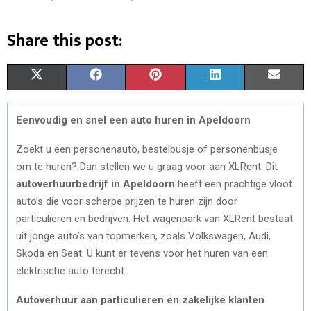
Share this post:
S
S
S
S
S
X
F
P
L
E
H
H
H
H
H
(
A
I
I
M
Eenvoudig en snel een auto huren in Apeldoorn
A
A
A
A
A
T
C
N
N
A
Zoekt u een personenauto, bestelbusje of personenbusje
R
R
R
R
R
W
E
T
K
I
om te huren? Dan stellen we u graag voor aan XLRent. Dit
E
E
E
E
E
I
B
E
E
L
autoverhuurbedrijf in Apeldoorn
heeft een prachtige vloot
auto’s die voor scherpe prijzen te huren zijn door
O
O
O
O
O
T
O
R
D
particulieren en bedrijven. Het wagenpark van XLRent bestaat
N
N
N
N
N
T
O
E
I
uit jonge auto’s van topmerken, zoals Volkswagen, Audi,
E
K
S
N
Skoda en Seat. U kunt er tevens voor het huren van een
elektrische auto terecht.
R
T
Autoverhuur aan particulieren en zakelijke klanten
)